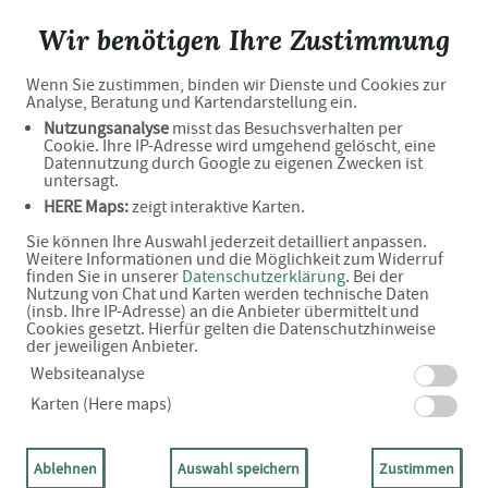
Flora-Apotheke
Wir benötigen Ihre Zustimmung
Wenn Sie zustimmen, binden wir Dienste und Cookies zur
Analyse, Beratung und Kartendarstellung ein.
Unverbindliche
Nutzungsanalyse
misst das Besuchsverhalten per
Cookie. Ihre IP-Adresse wird umgehend gelöscht, eine
Arzneimittel-Reservierung
Datennutzung durch Google zu eigenen Zwecken ist
untersagt.
HERE Maps:
zeigt interaktive Karten.
Flora-Apotheke
Sie können Ihre Auswahl jederzeit detailliert anpassen.
Bahnhofstr. 3A, 01774 Klingenberg
Weitere Informationen und die Möglichkeit zum Widerruf
finden Sie in unserer
Datenschutzerklärung
. Bei der
Nutzung von Chat und Karten werden technische Daten
Eine Bearbeitung und Abholung der unverbindlichen
(insb. Ihre IP-Adresse) an die Anbieter übermittelt und
Cookies gesetzt. Hierfür gelten die Datenschutzhinweise
Arzneimittel-Reservierung ist nur während der
der jeweiligen Anbieter.
Websiteanalyse
Öffnungszeiten möglich.
Karten (Here maps)
Ablehnen
Auswahl speichern
Zustimmen